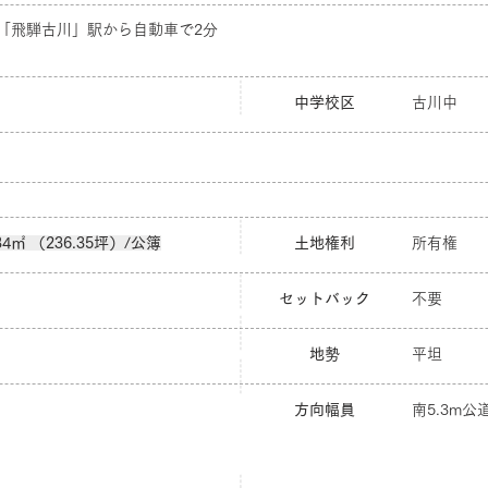
線「飛騨古川」駅から自動車で2分
中学校区
古川中
.34㎡ （236.35坪）/公簿
土地権利
所有権
セットバック
不要
地勢
平坦
方向幅員
南5.3m