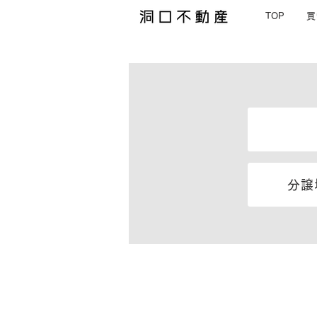
TOP
買
分
仲介土地