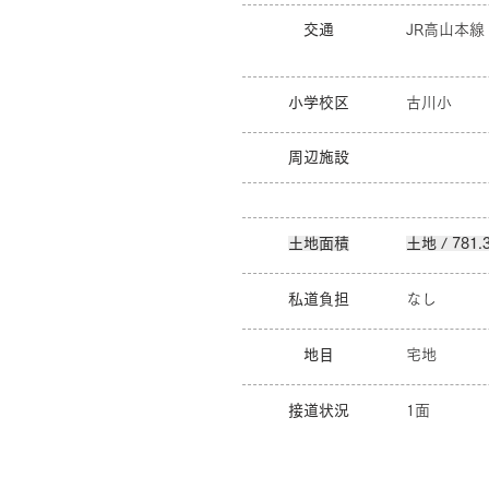
交通
JR高山本
小学校区
古川小
周辺施設
土地面積
土地 / 781
私道負担
なし
地目
宅地
接道状況
1面